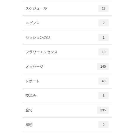
スケジュール
11
スピプロ
2
セッションの話
1
フラワーエッセンス
10
メッセージ
140
レポート
40
交流会
3
全て
235
感想
2