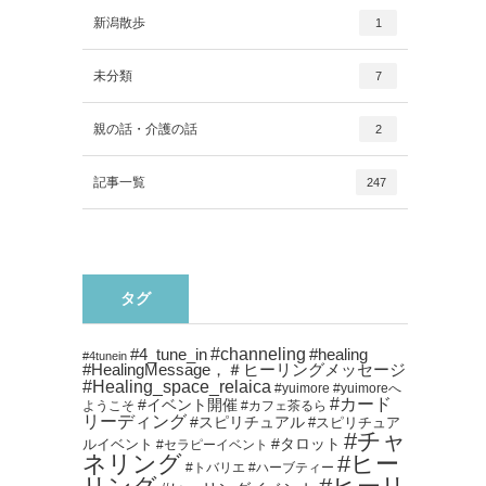
新潟散歩
1
未分類
7
親の話・介護の話
2
記事一覧
247
タグ
#channeling
#healing
#4_tune_in
#4tunein
#HealingMessage，＃ヒーリングメッセージ
#Healing_space_relaica
#yuimore
#yuimoreへ
#カード
#イベント開催
ようこそ
#カフェ茶るら
リーディング
#スピリチュアル
#スピリチュア
#チャ
#タロット
ルイベント
#セラピーイベント
ネリング
#ヒー
#トバリエ
#ハーブティー