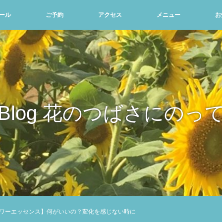
ール
ご予約
アクセス
メニュー
お
Blog 花のつばさにのっ
ワーエッセンス】何がいいの？変化を感じない時に