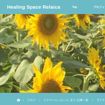
Healing Space Relaica
Top
プロフィ
ホーム
ブログ
フラワーエッセンス
,
全て
,
記事一覧
【フラ