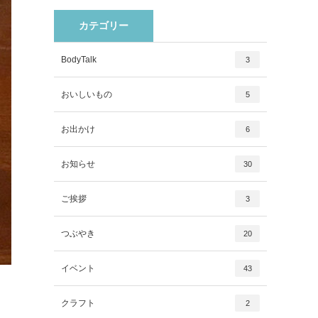
カテゴリー
BodyTalk
3
おいしいもの
5
お出かけ
6
お知らせ
30
ご挨拶
3
つぶやき
20
イベント
43
クラフト
2