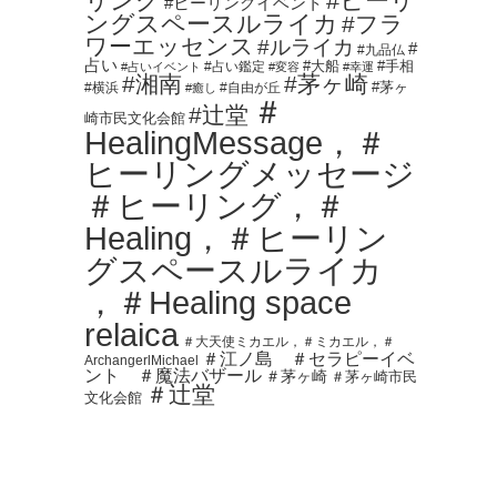
リング
#ヒーリ
#ヒーリングイベント
ングスペースルライカ
#フラ
ワーエッセンス
#ルライカ
#
#九品仏
占い
#占い鑑定
#大船
#手相
#占いイベント
#変容
#幸運
#湘南
#茅ヶ崎
#茅ヶ
#横浜
#自由が丘
#癒し
＃
#辻堂
崎市民文化会館
HealingMessage，＃
ヒーリングメッセージ
＃ヒーリング，＃
Healing，＃ヒーリン
グスペースルライカ
，＃Healing space
relaica
＃大天使ミカエル，＃ミカエル，＃
＃江ノ島 ＃セラピーイベ
ArchangerlMichael
ント ＃魔法バザール
＃茅ヶ崎
＃茅ヶ崎市民
＃辻堂
文化会館