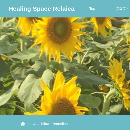
Healing Space Relaica
Top
プロフィ
ホーム
#bachflowerremedies