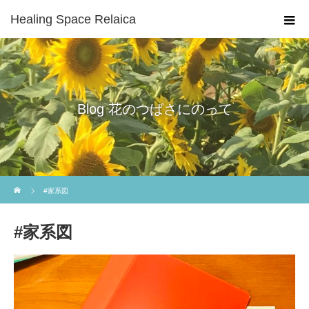
Healing Space Relaica
Blog 花のつばさにのって
ホーム
#家系図
#家系図