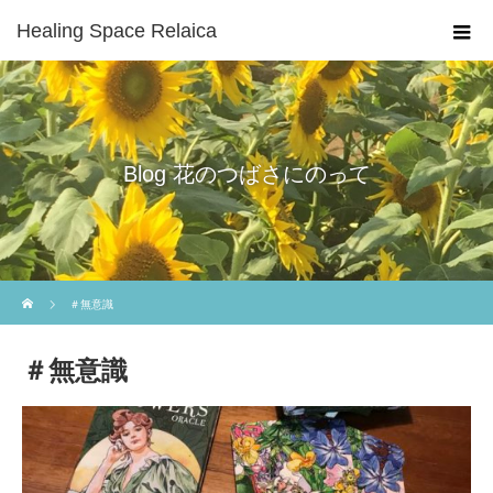
Healing Space Relaica
Blog 花のつばさにのって
ホーム
＃無意識
＃無意識