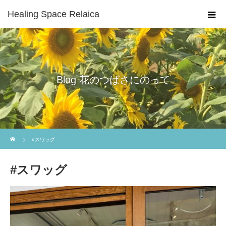
Healing Space Relaica
Blog 花のつばさにのって
ホーム
#スワッグ
#スワッグ